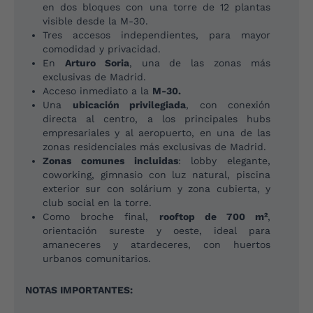
en dos bloques con una torre de 12 plantas
visible desde la M-30.
Tres accesos independientes, para mayor
comodidad y privacidad.
En
Arturo Soria
, una de las zonas más
exclusivas de Madrid.
Acceso inmediato a la
M-30.
Una
ubicación privilegiada
, con conexión
¿Todavía tienes dudas? Te ayudamos
directa al centro, a los principales hubs
empresariales y al aeropuerto, en una de las
zonas residenciales más exclusivas de Madrid.
Si se te está ocurriendo, seguramente alguien ya lo
Zonas comunes incluidas
: lobby elegante,
preguntó y lo hemos respondido aquí.
coworking, gimnasio con luz natural, piscina
exterior sur con solárium y zona cubierta, y
Todas
General
Reserva
Pagos
club social en la torre.
Como broche final,
rooftop de 700 m²
,
orientación sureste y oeste, ideal para
¿Cuándo se realiza el pago final de la vivienda?
amaneceres y atardeceres, con huertos
urbanos comunitarios.
¿Qué sucede después de bloquear la vivienda?
NOTAS IMPORTANTES: