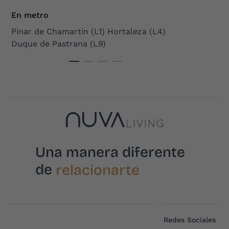
En metro
Vias 
Pinar de Chamartin (L1) Hortaleza (L4)
Acces
Duque de Pastrana (L9)
Una manera diferente
vivir
de
relacionarte
sentir
compartir
descansar
Redes Sociales