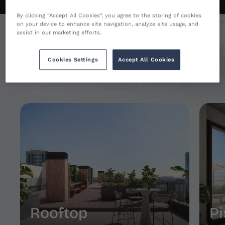
By clicking “Accept All Cookies”, you agree to the storing of cookies
Getafe
on your device to enhance site navigation, analyze site usage, and
assist in our marketing efforts.
comunes
Madrid Río
Zonas
Cookies Settings
Accept All Cookies
Rooftop
Pi