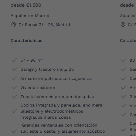
desde €1.500
desde 
Alquiler en Madrid
Alquile
C/ Bausá 21 - 25, Madrid
C/ 
Características
Caracte
57 - 98 m²
80
Garaje y trastero incluido
Gar
Armario empotrado con cajoneras
Co
Vivienda exterior
Ar
Zonas comunes premium incluidas
2 
Cocina integrada y panelada, encimera
Viv
Silestone y electrodomésticos
Zo
integrados marca Edesa
Co
Grandes ventanales con orientación
Si
sur, este u oeste, y aislamiento acústico
in