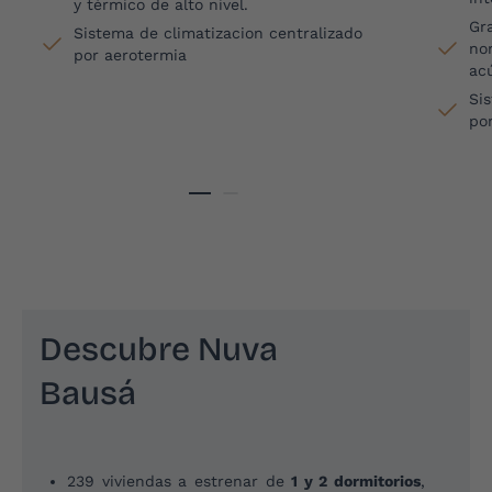
y térmico de alto nivel.
Gr
Sistema de climatizacion centralizado
nor
por aerotermia
acú
Si
po
Descubre Nuva
Bausá
239 viviendas a estrenar de
1 y 2 dormitorios
,